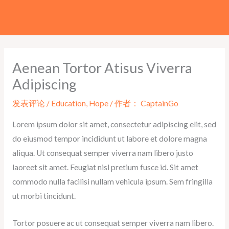
跳
至
内
容
Aenean Tortor Atisus Viverra
Adipiscing
发表评论
/
Education
,
Hope
/ 作者：
CaptainGo
Lorem ipsum dolor sit amet, consectetur adipiscing elit, sed
do eiusmod tempor incididunt ut labore et dolore magna
aliqua. Ut consequat semper viverra nam libero justo
laoreet sit amet. Feugiat nisl pretium fusce id. Sit amet
commodo nulla facilisi nullam vehicula ipsum. Sem fringilla
ut morbi tincidunt.
Tortor posuere ac ut consequat semper viverra nam libero.