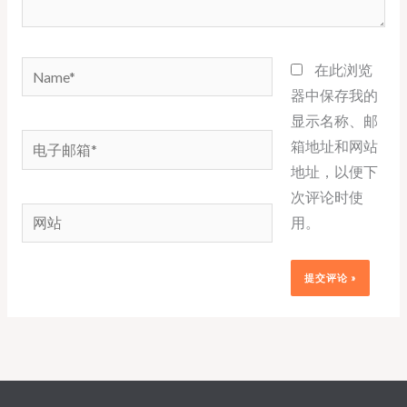
Name*
在此浏览
器中保存我的
显示名称、邮
电
箱地址和网站
子
地址，以便下
邮
次评论时使
网
箱
用。
站
*