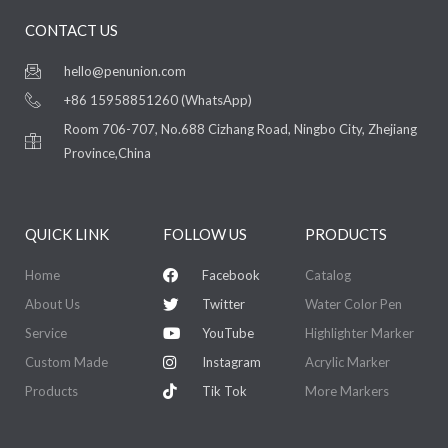
CONTACT US
hello@penunion.com
+86 15958851260 (WhatsApp)
Room 706-707, No.688 Cizhang Road, Ningbo City, Zhejiang
Province,China
QUICK LINK
FOLLOW US
PRODUCTS
Home
Facebook
Catalog
About Us
Twitter
Water Color Pen
Service
YouTube
Highlighter Marker
Custom Made
Instagram
Acrylic Marker
Products
Tik Tok
More Markers